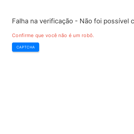
COPPER MOTOR
Últimas
Editores Escolha
Destaque Sem
Ferramentas
Falha na verificação - Não foi possível
Confirme que você não é um robô.
CAPTCHA