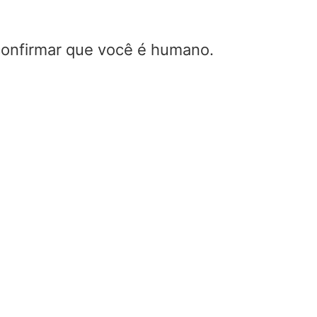
 confirmar que você é humano.
Conversor de V
para coeficiente
reflexão (Γ)
Home
/
Conversor de 
para coeficiente de refl
O
conversor de VSWR para
coeficiente de reflexão
calc
quantidade de sinal refleti
sistema de RF a partir da
re
onda estacionária de tensã