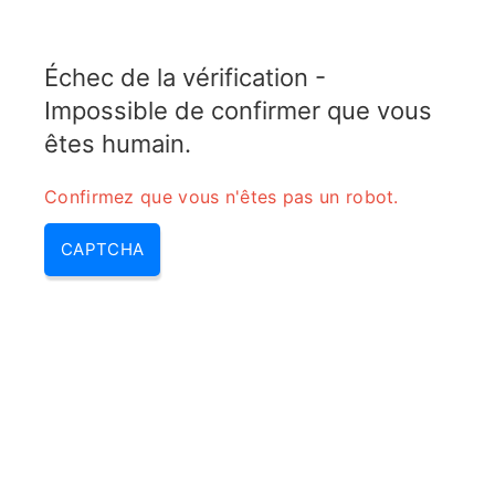
COPPER MOTOR
Échec de la vérification -
MENU
Impossible de confirmer que vous
Calculateur EIRP (Puissance
êtes humain.
Isotrope Rayonnée
Confirmez que vous n'êtes pas un robot.
Équivalente)
CAPTCHA
Home
/
Calculateur EIRP (Puissance Isotrope
Rayonnée Équivalente)
Le
calculateur EIRP
permet de déterminer la puissance
effective rayonnée par une antenne en tenant compte
de la puissance émise, des pertes dans les câbles et