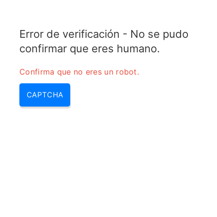
COPPER MOTOR
Error de verificación - No se pudo
MENU
confirmar que eres humano.
Lo Mejor
Confirma que no eres un robot.
CAPTCHA
Home
/
Lo Mejor
Muestra paso a paso como obtener esta
ecuacion del circuito equivalente por fas…
Calculadora de longitud de onda TEM (λ)