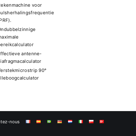
Rekenmachine voor
ulsherhalingsfrequentie
PRF).
Ondubbelzinnige
maximale
ereikcalculator
ffectieve antenne-
iafragmacalculator
erstekmicrostrip 90°
lleboogcalculator
ctez-nous