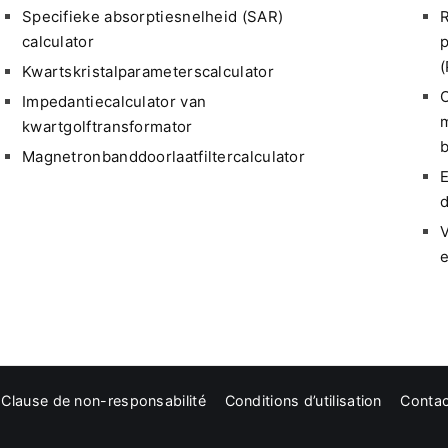
Specifieke absorptiesnelheid (SAR)
calculator
p
(
Kwartskristalparameterscalculator
Impedantiecalculator van
kwartgolftransformator
b
Magnetronbanddoorlaatfiltercalculator
E
d
V
e
Clause de non-responsabilité
Conditions d’utilisation
Conta