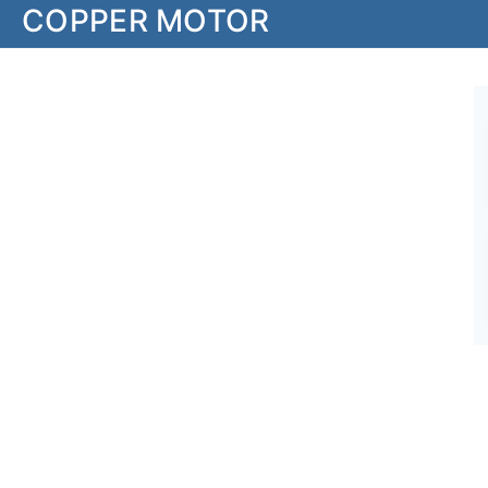
COPPER MOTOR
Laatste
Redactiekeus
Wekelijks Top
Gereedschap