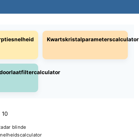
rptiesnelheid
Kwartskristalparameterscalculator
orlaatfiltercalculator
- 10
adar blinde
nelheidscalculator