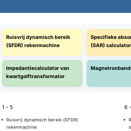
Ruisvrij dynamisch bereik
Specifieke abso
(SFDR) rekenmachine
(SAR) calculator
Impedantiecalculator van
Magnetronbanddo
kwartgolftransformator
1 - 5
6 
Ruisvrij dynamisch bereik (SFDR)
R
rekenmachine
s