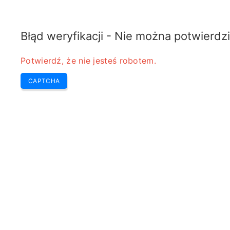
COPPER MOTOR
Najnowsze
Wybór Redakcji
Przeboje
Narzędzia
Błąd weryfikacji - Nie można potwierdzi
Potwierdź, że nie jesteś robotem.
CAPTCHA