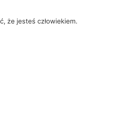
ć, że jesteś człowiekiem.
Kalkulator VSWR
(współczynnik fali
stojącej napięcia).
Home
/
Kalkulator VSWR
(współczynnik fali stojącej na
Kalkulator VSWR
umożliwia okreś
współczynnika fali stojącej napię
systemie RF.
Zapewnia również
współczynnik 
stratę odbicia
i
utratę dopasowa