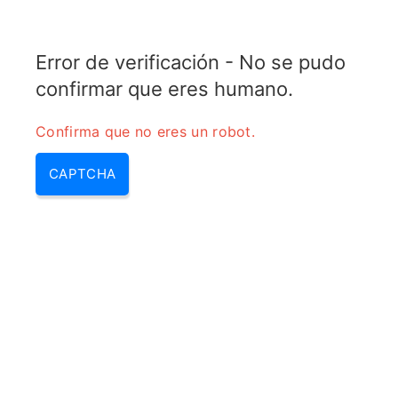
COPPER MOTOR
Error de verificación - No se pudo
MENU
confirmar que eres humano.
Calculadora de codo de 90°
Confirma que no eres un robot.
con microcinta ingleteada
CAPTCHA
Home
/
Calculadora de codo de 90° con
microcinta ingleteada
Esta
calculadora determina las
dimensiones
óptimas (
D
,
Width of the line (W)