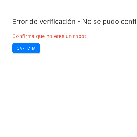
COPPER MOTOR
Últimas
Lo Mejor
Zumbido Sem
Herramientas
Error de verificación - No se pudo con
Confirma que no eres un robot.
CAPTCHA