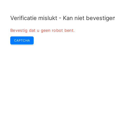
COPPER MOTOR
Laatste
Redactiekeus
Wekelijks Top
Gereedschap
Verificatie mislukt - Kan niet bevestig
Bevestig dat u geen robot bent.
CAPTCHA